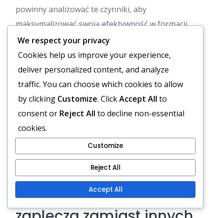
powinny analizować te czynniki, aby
maksymalizować swoją efektywność w formacji
pustego zaplecza.
We respect your privacy
Cookies help us improve your experience,
deliver personalized content, and analyze
traffic. You can choose which cookies to allow
by clicking
Customize
. Click
Accept All
to
consent or
Reject All
to decline non-essential
cookies.
Customize
Reject All
Kiedy drużyny powinny
Accept All
używać formacji pustego
zaplecza zamiast innych