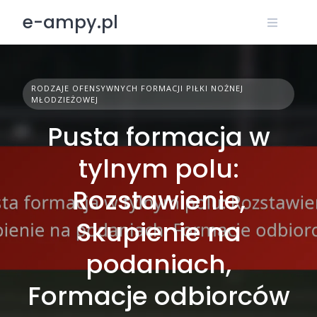
Skip
e-ampy.pl
to
content
RODZAJE OFENSYWNYCH FORMACJI PIŁKI NOŻNEJ
MŁODZIEŻOWEJ
Pusta formacja w
tylnym polu:
Rozstawienie,
Skupienie na
podaniach,
Formacje odbiorców