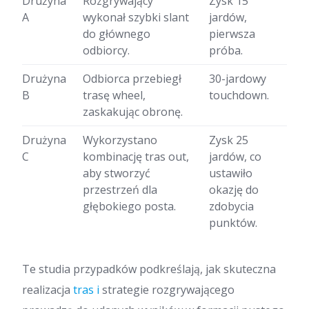
Drużyna
Rozgrywający
Zysk 15
A
wykonał szybki slant
jardów,
do głównego
pierwsza
odbiorcy.
próba.
Drużyna
Odbiorca przebiegł
30-jardowy
B
trasę wheel,
touchdown.
zaskakując obronę.
Drużyna
Wykorzystano
Zysk 25
C
kombinację tras out,
jardów, co
aby stworzyć
ustawiło
przestrzeń dla
okazję do
głębokiego posta.
zdobycia
punktów.
Te studia przypadków podkreślają, jak skuteczna
realizacja
tras i
strategie rozgrywającego