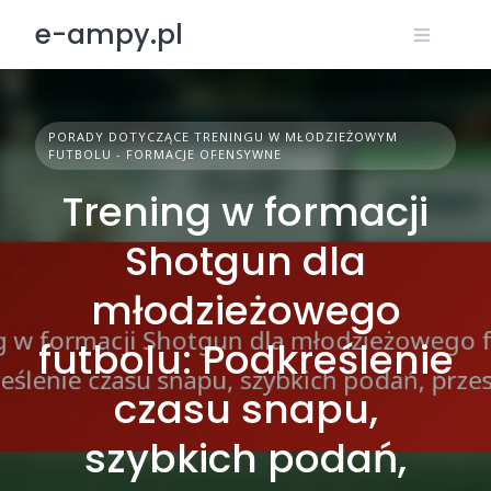
Skip
e-ampy.pl
to
content
PORADY DOTYCZĄCE TRENINGU W MŁODZIEŻOWYM
FUTBOLU - FORMACJE OFENSYWNE
Trening w formacji
Shotgun dla
młodzieżowego
futbolu: Podkreślenie
czasu snapu,
szybkich podań,