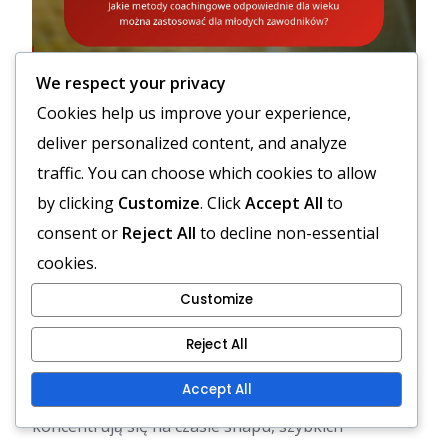
We respect your privacy
Cookies help us improve your experience,
deliver personalized content, and analyze
Jakie metody
traffic. You can choose which cookies to allow
coachingowe
by clicking
Customize
. Click
Accept All
to
odpowiednie dla wieku
consent or
Reject All
to decline non-essential
cookies.
można zastosować dla
Customize
młodych zawodników?
Reject All
Coaching młodych zawodników w formacji shotgun
Accept All
wymaga metod odpowiednich do wieku, które
koncentrują się na czasie snapu, szybkich