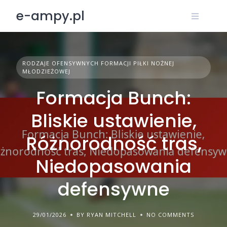
Skip
e-ampy.pl
to
content
RODZAJE OFENSYWNYCH FORMACJI PIŁKI NOŻNEJ
MŁODZIEŻOWEJ
Formacja Bunch:
Bliskie ustawienie,
Różnorodność tras,
Niedopasowania
defensywne
29/01/2026
BY RYAN MITCHELL
NO COMMENTS