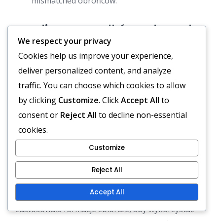
mismatched obrońców.
Studia przypadków udanych
We respect your privacy
mismatches
Cookies help us improve your experience,
Kilka drużyn skutecznie wykorzystało formacje
deliver personalized content, and analyze
zbiorcze do tworzenia mismatches defensywnych,
traffic. You can choose which cookies to allow
co prowadziło do znaczących wyników w meczach.
by clicking
Customize
. Click
Accept All
to
Na przykład, jedna znana drużyna NFL
consent or
Reject All
to decline non-essential
wykorzystała formacje zbiorcze, aby izolować
cookies.
swojego gwiazdowego odbiorcę przeciwko
Customize
wolniejszemu cornerbackowi, co zaowocowało
Reject All
wieloma przyłożeniami.
Accept All
W futbolu uniwersyteckim, jedna drużyna
zastosowała formacje zbiorcze, aby wykorzystać