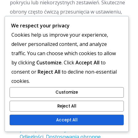
pokryciu lub niekorzystnych zestawień. Skuteczne
obrony często ćwiczą przesunięcia w ustawieniu,
aby zapewnić płynne wykonanie podczas meczów.
We respect your privacy
Cookies help us improve your experience,
Ogólnie rzecz biorąc, zrozumienie dynamiki
deliver personalized content, and analyze
przesunięć w ustawieniu może zwiększyć zdolność
traffic. You can choose which cookies to allow
obrony do skutecznego reagowania na wyzwania
by clicking
Customize
. Click
Accept All
to
stawiane przez formacje zbiorcze.
consent or
Reject All
to decline non-essential
Powiązane artykuły
cookies.
Customize
Formacja Wing-T dla młodzieżowych zagrywek
wprowadzających w błąd: Techniki oszustwa,
Reject All
Obowiązki graczy, Wykonanie
Accept All
Formacja wyjazdów dla młodzieży do
przeciążania obrony: Różnorodność tras,
Odległości, Dostosowania obronne