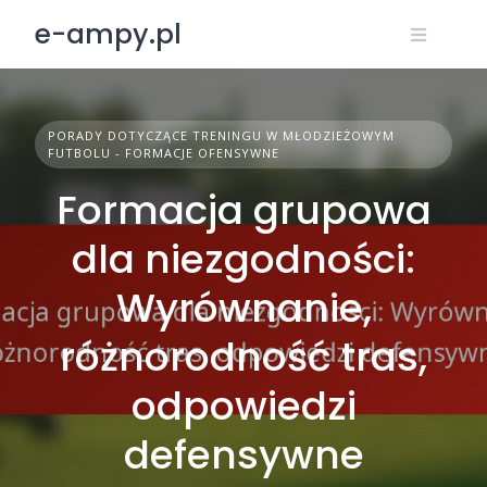
Skip
e-ampy.pl
to
content
PORADY DOTYCZĄCE TRENINGU W MŁODZIEŻOWYM
FUTBOLU - FORMACJE OFENSYWNE
Formacja grupowa
dla niezgodności:
Wyrównanie,
różnorodność tras,
odpowiedzi
defensywne