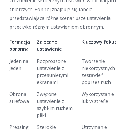
zrozumienie skutecznych ustawień w formacjach
zbiorczych. Poniżej znajduje się tabela
przedstawiająca różne scenariusze ustawienia
przeciwko różnym ustawieniom obronnym.
Formacja
Zalecane
Kluczowy fokus
obronna
ustawienie
Jeden na
Rozproszone
Tworzenie
jeden
ustawienie z
niekorzystnych
przesuniętymi
zestawień
ekranami
poprzez ruch
Obrona
Zwężone
Wykorzystanie
strefowa
ustawienie z
luk w strefie
szybkim ruchem
piłki
Pressing
Szerokie
Utrzymanie