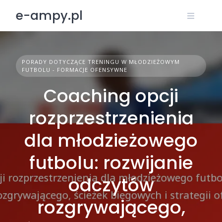
Skip
e-ampy.pl
to
content
PORADY DOTYCZĄCE TRENINGU W MŁODZIEŻOWYM
FUTBOLU - FORMACJE OFENSYWNE
Coaching opcji
rozprzestrzenienia
dla młodzieżowego
futbolu: rozwijanie
odczytów
rozgrywającego,