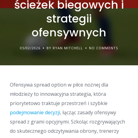
ścieżek biegowych i
strategii
ofensywnych
05/02/2026
BY RYAN MITCHELL
NO COMMENTS
Ofensywa spread option w piłce nożnej dla
młodzieży to innowacyjna strategia, która
priorytetowo traktuje przestrzeń i szybkie
podejmowanie decyzji
, łącząc zasady ofensywy
spread z grami opcyjnymi. Szkoląc rozgrywających
do skutecznego odczytywania obrony, trenerzy