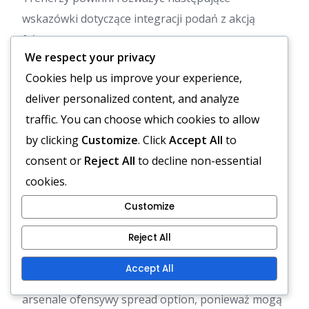
wskazówki dotyczące integracji podań z akcją
fałszywą:
We respect your privacy
Używaj podań z akcją fałszywą na początku
Cookies help us improve your experience,
meczu, aby ustanowić wiarygodność.
deliver personalized content, and analyze
Mieszaj podania z akcją fałszywą z
traffic. You can choose which cookies to allow
tradycyjnymi biegami, aby zmylić obrony.
by clicking
Customize
. Click
Accept All
to
Upewnij się, że odbiorcy biegają czyste trasy,
consent or
Reject All
to decline non-essential
aby zmaksymalizować separację.
cookies.
Wykorzystanie ruchu i
Customize
przesunięć do
Reject All
zdezorientowania obrony
Accept All
Ruch i przesunięcia są skutecznymi narzędziami w
arsenale ofensywy spread option, ponieważ mogą