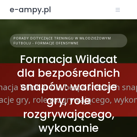
Skip
e-ampy.pl
to
content
PORADY DOTYCZĄCE TRENINGU W MŁODZIEŻOWYM
FUTBOLU - FORMACJE OFENSYWNE
Formacja Wildcat
dla bezpośrednich
snapów: wariacje
gry, role
rozgrywającego,
wykonanie