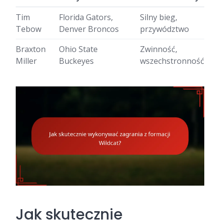
Tim
Florida Gators,
Silny bieg,
Tebow
Denver Broncos
przywództwo
Braxton
Ohio State
Zwinność,
Miller
Buckeyes
wszechstronność
Jak skutecznie