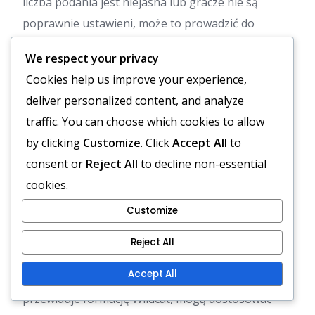
liczba podania jest niejasna lub gracze nie są
poprawnie ustawieni, może to prowadzić do
zamieszania i nieudanych zagrań. Ustalenie
We respect your privacy
jasnych sygnałów i regularne ich ćwiczenie może
Cookies help us improve your experience,
pomóc w złagodzeniu tego problemu.
deliver personalized content, and analyze
Innym problemem jest czas podania. Jeśli
traffic. You can choose which cookies to allow
posiadacz piłki nie jest gotowy lub linia ofensywna
by clicking
Customize
. Click
Accept All
to
nie jest ustawiona, może to skutkować fumble lub
consent or
Reject All
to decline non-essential
opóźnioną reakcją. Podkreślenie znaczenia
cookies.
gotowości i ćwiczenie w różnych warunkach może
Customize
pomóc poprawić wykonanie.
Reject All
Na koniec gracze powinni być świadomi
Accept All
dostosowań defensywnych. Jeśli obrona
przewiduje formację Wildcat, mogą dostosować