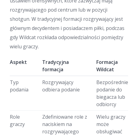
ustawień ofensywnych, które zazwyczaj mają
rozgrywającego pod centrum lub w pozycji
shotgun. W tradycyjnej formacji rozgrywający jest
głównym decydentem i posiadaczem piłki, podczas
gdy Wildcat rozkłada odpowiedzialności pomiędzy
wielu graczy.
Aspekt
Tradycyjna
Formacja
formacja
Wildcat
Typ
Rozgrywający
Bezpośrednie
podania
odbiera podanie
podanie do
biegacza lub
odbiorcy
Role
Zdefiniowane role z
Wielu graczy
graczy
naciskiem na
może
rozgrywającego
obsługiwać