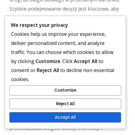
Szybkie podejmowanie decyzji jest kluczowe, aby
wykorzystać te okazje.
We respect your privacy
Wykorzystanie akcji w przeciwnym kierunku może
Cookies help us improve your experience,
również być skuteczne. Udawanie biegu w jedną
deliver personalized content, and analyze
stronę, a następnie wykonanie biegu siłowego w
traffic. You can choose which cookies to allow
drugą, może zaskoczyć obronę i stworzyć znaczne
by clicking
Customize
. Click
Accept All
to
zyski jardowe.
consent or
Reject All
to decline non-essential
cookies.
Typowe strategie defensywne
Customize
do przewidzenia
Reject All
Strategie defensywne często obejmują blitzowanie
Accept All
linebackerów lub gromadzenie obrońców, aby
przeciwdziałać biegom siłowym formacji I.