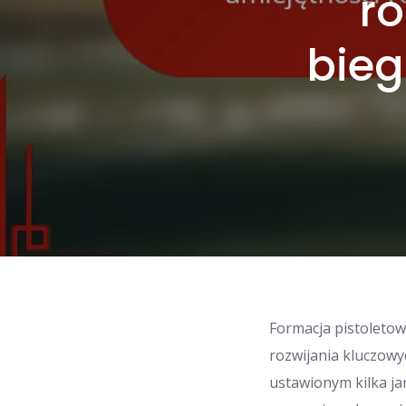
r
bieg
Formacja pistoleto
rozwijania kluczowy
ustawionym kilka ja