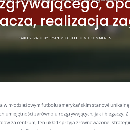
ozgrywającego, opc
acza, realizacja z
14/01/2026
BY RYAN MITCHELL
NO COMMENTS
wa w młodzieżowym futbolu amerykańskim stanowi unikalną
ch umiejętności zarówno u rozgrywających, jak i biegaczy. 
rdów za centrum, ten układ sprzyja zrównoważonej strategii