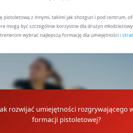
 pistoletową z innymi, takimi jak shotgun i pod centrum, o
tóre mogą być szczególnie korzystne dla drużyn młodzieżow
trenerom wybrać najlepszą formację dla umiejętności
i stra