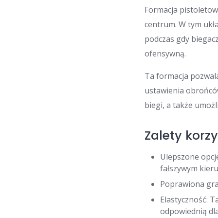
Formacja pistoletow
centrum. W tym ukła
podczas gdy biegacz
ofensywną.
Ta formacja pozwal
ustawienia obrońców
biegi, a także umoż
Zalety korzy
Ulepszone opcje
fałszywym kier
Poprawiona gra 
Elastyczność: T
odpowiednią dla