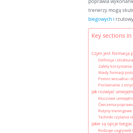
poprawia wykonanie 
trenerzy mogą skut
biegowych i
rzutowyc
Key sections in 
Czym jest formacja 
Definicja i struktur
Zalety korzystania 
Wady formacji pist
Pomoc wizualna i 
Porównanie z inny
Jak rozwijać umiejęt
Kluczowe umiejętno
Ćwiczenia poprawia
Rutyny treningowe
Techniki czytania 
Jakie są opcje biega
Rodzaje zagrywek 