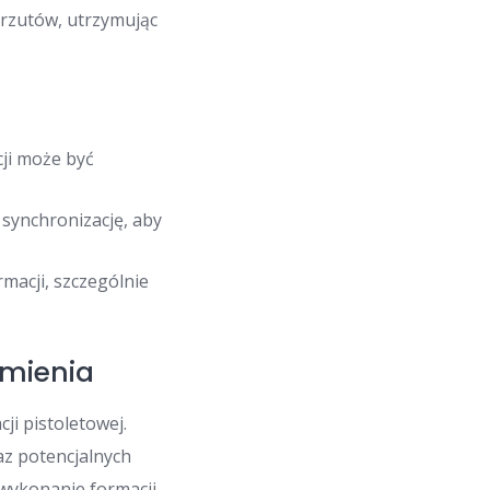
 rzutów, utrzymując
ji może być
 synchronizację, aby
macji, szczególnie
umienia
i pistoletowej.
az potencjalnych
wykonanie formacji.