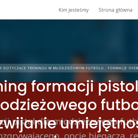
Kim jesteśmy
Strona główna
Y DOTYCZĄCE TRENINGU W MŁODZIEŻOWYM FUTBOLU - FORMACJE OFE
ning formacji pistol
odzieżowego futbo
zwijanie umiejętno