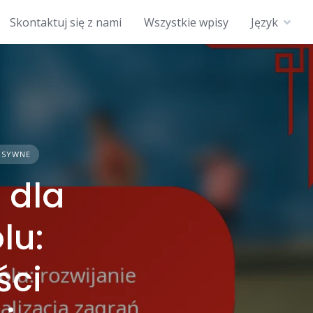
Skontaktuj się z nami
Wszystkie wpisy
Język
NSYWNE
 dla
lu:
ści