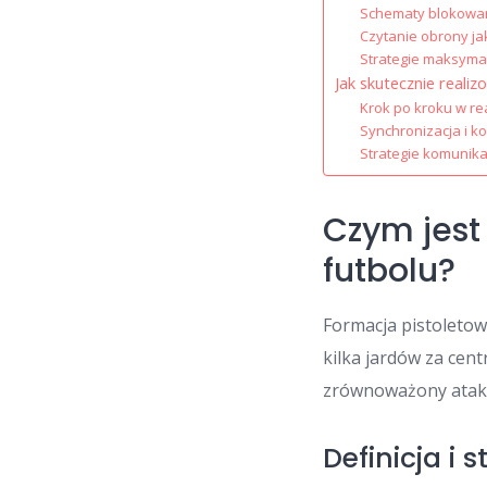
Schematy blokowani
Czytanie obrony ja
Strategie maksymal
Jak skutecznie realiz
Krok po kroku w re
Synchronizacja i 
Strategie komunikac
Czym jest
futbolu?
Formacja pistoletow
kilka jardów za cen
zrównoważony atak, 
Definicja i 