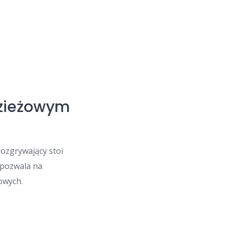
dzieżowym
rozgrywający stoi
d pozwala na
owych.