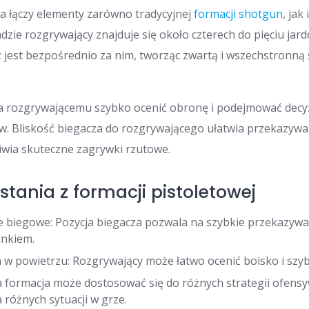
a łączy elementy zarówno tradycyjnej
formacji shotgun
, jak
dzie rozgrywający znajduje się około czterech do pięciu jar
 jest bezpośrednio za nim, tworząc zwartą i wszechstronną
a rozgrywającemu szybko ocenić obronę i podejmować decy
. Bliskość biegacza do rozgrywającego ułatwia przekazywani
liwia skuteczne zagrywki rzutowe.
stania z formacji pistoletowej
 biegowe: Pozycja biegacza pozwala na szybkie przekazywani
unkiem.
w powietrzu: Rozgrywający może łatwo ocenić boisko i szyb
a formacja może dostosować się do różnych strategii ofensyw
 różnych sytuacji w grze.