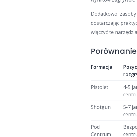
Dodatkowo, zasoby 
dostarczając prakty
włączyć te narzędzi
Porównanie
Formacja
Pozyc
rozgr
Pistolet
4-5 j
cent
Shotgun
5-7 j
cent
Pod
Bezpo
Centrum
cent