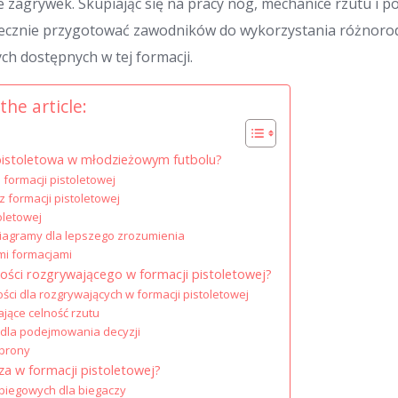
zagrywek. Skupiając się na pracy nóg, mechanice rzutu i p
ecznie przygotować zawodników do wykorzystania różnorod
h dostępnych w tej formacji.
the article:
pistoletowa w młodzieżowym futbolu?
a formacji pistoletowej
z formacji pistoletowej
oletowej
diagramy dla lepszego zrozumienia
mi formacjami
ności rozgrywającego w formacji pistoletowej?
ści dla rozgrywających w formacji pistoletowej
jące celność rzutu
 dla podejmowania decyzji
obrony
cza w formacji pistoletowej?
biegowych dla biegaczy