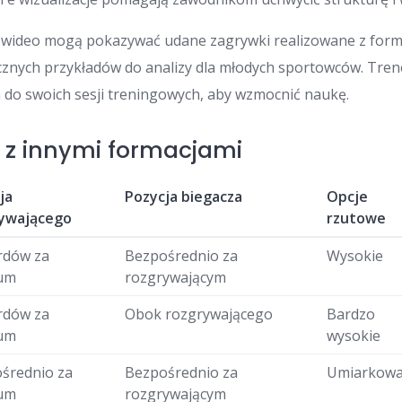
wideo mogą pokazywać udane zagrywki realizowane z formac
cznych przykładów do analizy dla młodych sportowców. Tren
a do swoich sesji treningowych, aby wzmocnić naukę.
 z innymi formacjami
ja
Pozycja biegacza
Opcje
ywającego
rzutowe
ardów za
Bezpośrednio za
Wysokie
rum
rozgrywającym
ardów za
Obok rozgrywającego
Bardzo
rum
wysokie
średnio za
Bezpośrednio za
Umiarkow
rum
rozgrywającym