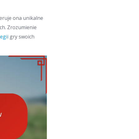
feruje ona unikalne
ych. Zrozumienie
tegii
gry swoich