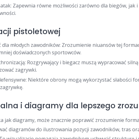
tak: Zapewnia równe możliwości zarówno dla biegów, jak i
wności.
ji pistoletowej
dla młodych zawodników: Zrozumienie niuansów tej formac
mniej doświadczonych sportowców.
hronizacją: Rozgrywający i biegacz muszą wypracować silną
izować zagrywki.
efensywne: Niektóre obrony mogą wykorzystać słabości for
ą zagrywkę.
alna i diagramy dla lepszego zroz
a jak diagramy, może znacznie poprawić zrozumienie formacj
ać diagramów do ilustrowania pozycji zawodników, tras or
e wizualizacje pomagają zawodnikom uchwycić strukturę i 