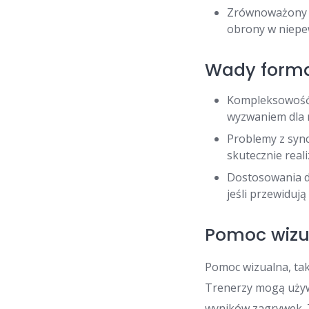
Zrównoważony a
obrony w niepe
Wady formac
Kompleksowość 
wyzwaniem dla 
Problemy z sync
skutecznie real
Dostosowania d
jeśli przewiduj
Pomoc wizu
Pomoc wizualna, tak
Trenerzy mogą używ
wyników zagrywek. T