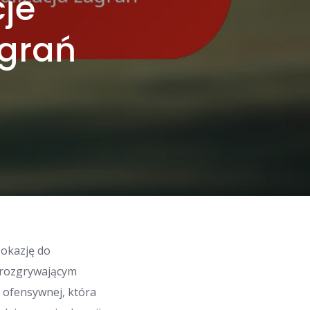
je
agrań
 okazję do
Z rozgrywającym
 ofensywnej, która