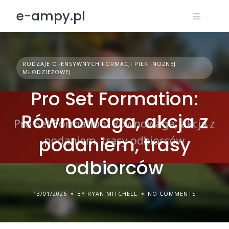
Skip
e-ampy.pl
to
content
RODZAJE OFENSYWNYCH FORMACJI PIŁKI NOŻNEJ
MŁODZIEŻOWEJ
Pro Set Formation:
Równowaga, akcja z
podaniem, trasy
odbiorców
13/01/2026
BY RYAN MITCHELL
NO COMMENTS